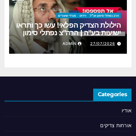
הרב נפתלי סימון זצ"ל
וידאו
מגידי שעורים
הילולת הצדיק הפלאי! עשו כך ותראו
ישועות בע"ה | הרה"צ נפתלי סימון
זצ"ל | הרב יהודה סעדיה
ADMIN
27/07/2026
Categories
אודיו
אורחות צדיקים