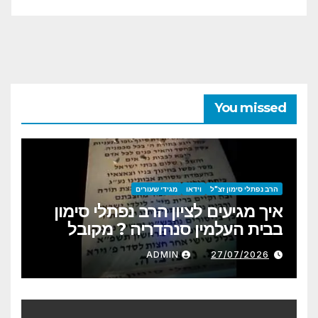
You missed
הרב נפתלי סימון זצ"ל
וידאו
מגידי שעורים
איך מגיעים לציון הרב נפתלי סימון
בבית העלמין סנהדריה ? מקובל
תמני משרידי דור דעה
ADMIN
27/07/2026