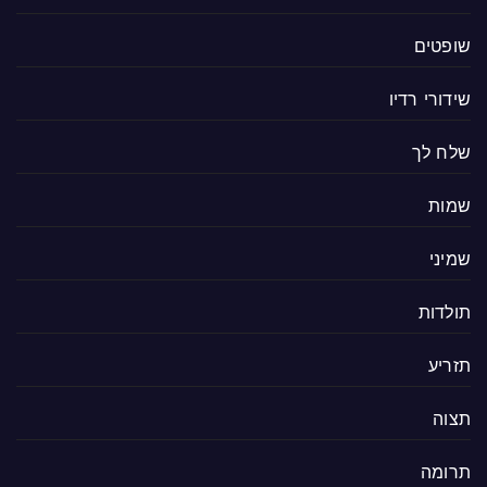
שופטים
שידורי רדיו
שלח לך
שמות
שמיני
תולדות
תזריע
תצוה
תרומה