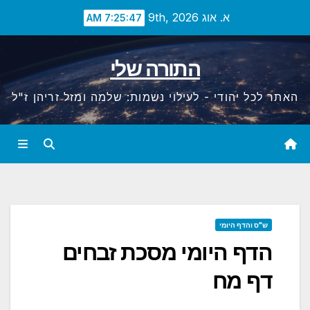
Ski
א. אוג 9th, 2026
7:25:48 AM
t
conten
התורה שלי
האתר לכל יהודי - לעילוי נשמות: שלמה ומזל זריהן ז"ל
ש"ס והדף היומי
הדף היומי מסכת זבחים
דף מח