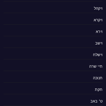
ויקהל
ויקרא
וירא
וישב
וישלח
חיי שרה
חנוכה
חקת
ט' באב