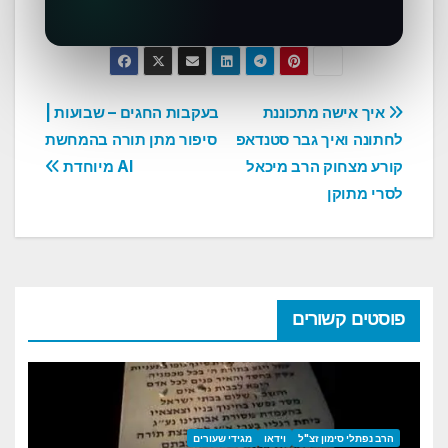
ניווט
איך אישה מתכוננת
בעקבות החגים – שבועות |
לחתונה ואיך גבר סטנדאפ
סיפור מתן תורה בהמחשת
קורע מצחוק הרב מיכאל
AI מיוחדת
לסרי מתוקן
פוסטים קשורים
הרב נפתלי סימון זצ"ל
וידאו
מגידי שעורים