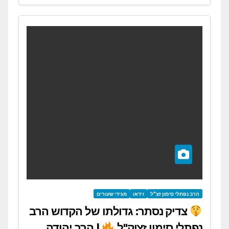
הרב נפתלי סימון זצ"ל
וידאו
מגידי שעורים
צדיק נסתר: גדולתו של הקדוש הרב
נפתלי סימון זצוק"ל
| הרב יהודה