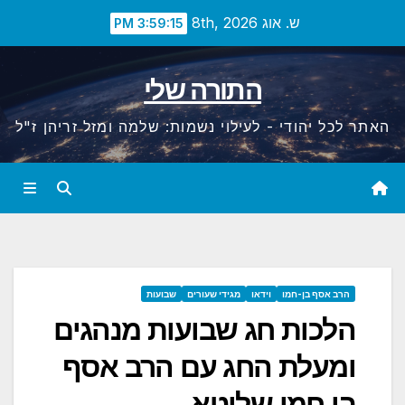
Ski
ש. אוג 8th, 2026
3:59:16 PM
t
conten
התורה שלי
האתר לכל יהודי - לעילוי נשמות: שלמה ומזל זריהן ז"ל
הרב אסף בן-חמו
וידאו
מגידי שעורים
שבועות
הלכות חג שבועות מנהגים
ומעלת החג עם הרב אסף
בן חמו שליטא