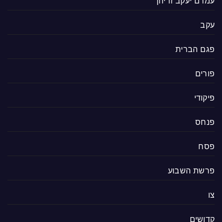
עמרם יעקב זריהן
עקב
פגם הברית
פורים
פיקודי
פנחס
פסח
פרשת השבוע
צו
קדושים