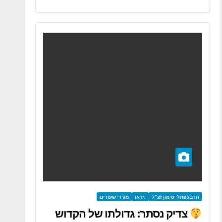
הרב נפתלי סימון זצ"ל
וידאו
מגידי שעורים
צדיק נסתר: גדולתו של הקדוש