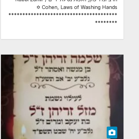
Cohen, Laws of Washing Hands ✡
***************************************
********