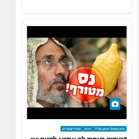
הרב נפתלי סימון זצ"ל
וידאו
מגידי שעורים