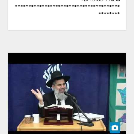
***************************************
********